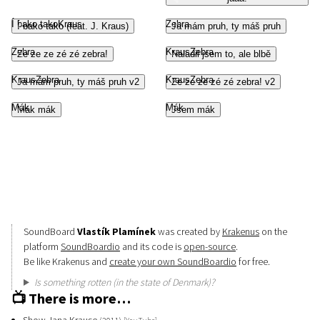
Í bako tako
Kraus
Zebra
Í bako tako (feat. J. Kraus)
Já mám pruh, ty máš pruh
Zebra
Kraus
Zebra
Ze ze ze zé zé zebra!
Naladil jsem to, ale blbě
Kraus
Zebra
Kraus
Zebra
Já mám pruh, ty máš pruh v2
Ze ze ze zé zé zebra! v2
Mák
Mák
Mák mák
Jsem mák
Explore…
SoundBoard
Vlastík Plamínek
was created by
Krakenus
on the
platform
SoundBoardio
and its code is
open-source
.
Be like Krakenus and
create your own SoundBoardio
for free.
Is something rotten (in the state of Denmark)?
📺
There is more…