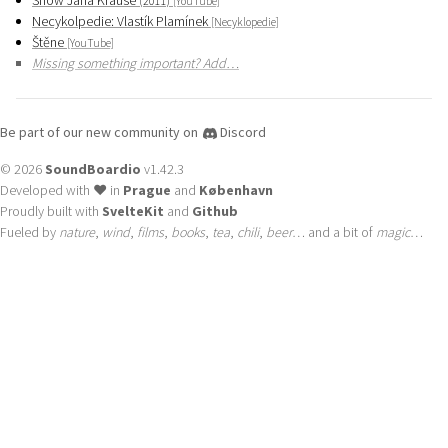
Show Jana Krause
(2011)
[YouTube]
Necykolpedie: Vlastík Plamínek
[Necyklopedie]
Štěne
[YouTube]
Missing something important? Add…
Be part of our new community on
Discord
© 2026
SoundBoardio
v1.42.3
Developed with ❤️ in
Prague
and
København
Proudly built with
SvelteKit
and
Github
Fueled by
nature
,
wind
,
films
,
books
,
tea
,
chili
,
beer
… and a bit of
magic
…