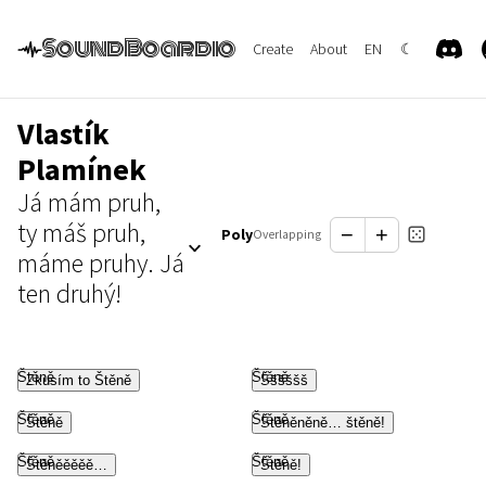
SoundBoardio
Create
About
EN
☾
Vlastík
Plamínek
Já mám pruh,
ty máš pruh,
−
+
Poly
Overlapping
máme pruhy. Já
ten druhý!
Štěně
Štěně
Zkusím to Štěně
Šššššš
Štěně
Štěně
Štěně
Štěněněně… štěně!
Štěně
Štěně
Štěněěěěě…
Štěně!