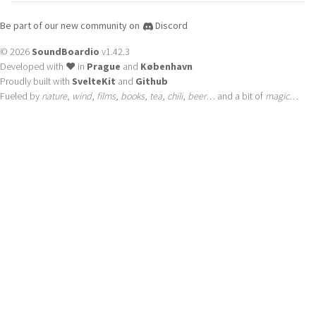
Be part of our new community on
Discord
© 2026
SoundBoardio
v1.42.3
Developed with ❤️ in
Prague
and
København
Proudly built with
SvelteKit
and
Github
Fueled by
nature
,
wind
,
films
,
books
,
tea
,
chili
,
beer
… and a bit of
magic
…