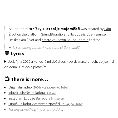
Explore…
SoundBoard
Hrníčky: Pletení je moje vášeň
was created by
Sám
Život
on the platform
SoundBoardio
and its code is
open-source
.
Be like Sám Život and
create your own SoundBoardio
for free.
Is something rotten (in the state of Denmark)?
💬
Lyrics
Je 5. října 2020 a konečně mi došel balík po dvanácti dnech, co jsem si
objednal. Hrníčky s pletením…
📺
There is more…
Originální video
– Záloha
(2020)
[YouTube]
TikTok Luboše Bailadora
[TikTok]
Instagram Luboše Bailadora
[Instagram]
Luboš Bailador v otevřené zpovědi
(2024)
[YouTube]
Missing something important? Add…