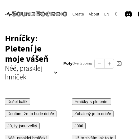
SoundBoardio
Create
About
EN
☾
Hrníčky:
Pletení je
moje vášeň
−
+
Poly
Overlapping
Néé, prasklej
hrníček
Došel balík
Hrníčky s pletením
Doufám, že to bude dobře
Zabalený je to dobře
Jů, ty jsou velký
Jůůů
Néé, prasklej hrníček!
Už to slyším jak to to