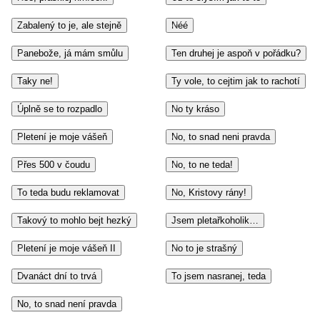
Zabalený to je, ale stejně
Néé
Panebože, já mám smůlu
Ten druhej je aspoň v pořádku?
Taky ne!
Ty vole, to cejtim jak to rachotí
Úplně se to rozpadlo
No ty kráso
Pletení je moje vášeň
No, to snad neni pravda
Přes 500 v čoudu
No, to ne teda!
To teda budu reklamovat
No, Kristovy rány!
Takový to mohlo bejt hezký
Jsem pletařkoholik…
Pletení je moje vášeň II
No to je strašný
Dvanáct dní to trvá
To jsem nasranej, teda
No, to snad není pravda